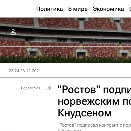
Политика
В мире
Экономика
23:24 23.12.2021
"Ростов" подп
Поделиться
норвежским п
Кнудсеном
"Ростов" подписал контракт с п
Кнудсеном