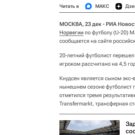
Читать в
МАКС
Дзе
МОСКВА, 23 дек - РИА Новос
Норвегии
по футболу (U-20) М
сообщается на сайте российск
20-летний футболист перешел
игроком рассчитано на 4,5 го
Кнудсен является сыном экс-
нынешнем сезоне футболист п
отметился тремя результатив
Transfermarkt, трансферная с
Зад
со