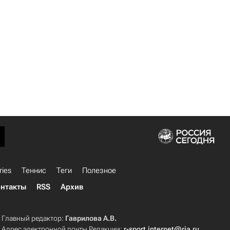
ries
Теннис
Теги
Полезное
нтакты
RSS
Архив
Главный редактор:
Гаврилова А.В.
Адрес электронной почты Редакции:
r-sport.internet@ria.ru