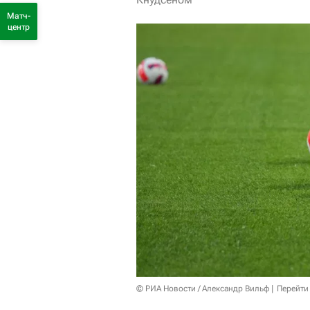
Матч-
центр
© РИА Новости / Александр Вильф
Перейти