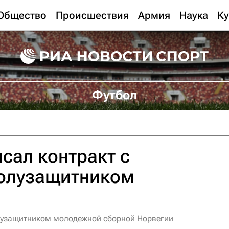
Общество
Происшествия
Армия
Наука
Ку
Футбол
исал контракт с
олузащитником
олузащитником молодежной сборной Норвегии