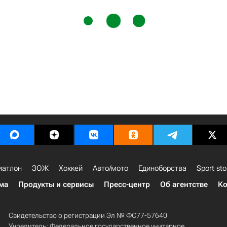
иатлон
ЗОЖ
Хоккей
Авто/мото
Единоборства
Sport sto
ма
Продукты и сервисы
Пресс-центр
Об агентстве
Ко
Свидетельство о регистрации Эл № ФС77-57640
Учредитель: Федеральное государственное унитарное