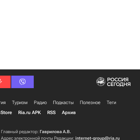
гия
Туризм
Радио
Подкасты
Полезное
Теги
uStore
Ria.ru APK
RSS
Архив
Главный редактор:
Гаврилова А.В.
Адрес электронной почты Редакции:
internet-group@ria.ru