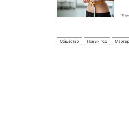
10 де
Общество
Новый год
Маргар