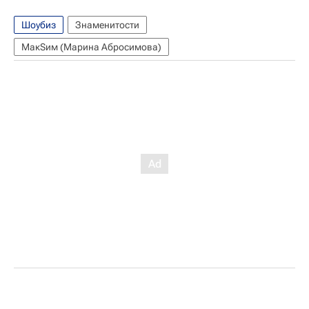
Шоубиз
Знаменитости
МакSим (Марина Абросимова)