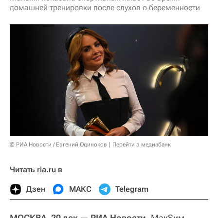
домашней тренировки после слухов о беременности
© РИА Новости / Евгений Одиноков
Перейти в медиабанк
Читать ria.ru в
Дзен
МАКС
Telegram
МОСКВА, 20 дек — РИА Новости.
МакSим