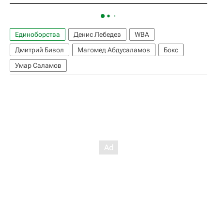
Единоборства
Денис Лебедев
WBA
Дмитрий Бивол
Магомед Абдусаламов
Бокс
Умар Саламов