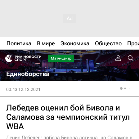
Политика
В мире
Экономика
Общество
Про
Матч-центр
Единоборства
00:43 12.12.2021
Лебедев оценил бой Бивола и
Саламова за чемпионский титул
WBA
Денис Лебедев: победа Бивола логична, но Саламов в