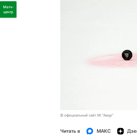
Матч-
центр
© официальный сайт ХК "Амур"
Читать в
МАКС
Дзе