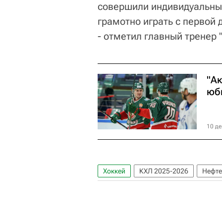
совершили индивидуальные
грамотно играть с первой 
- отметил главный тренер 
"А
юб
10 де
Хоккей
КХЛ 2025-2026
Нефте