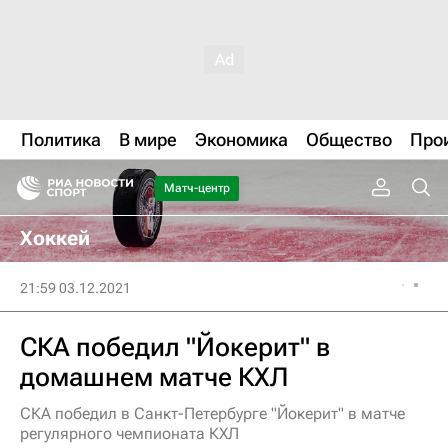
Политика
В мире
Экономика
Общество
Про
Матч-центр
Хоккей
21:59 03.12.2021
СКА победил "Йокерит" в
домашнем матче КХЛ
СКА победил в Санкт-Петербурге "Йокерит" в матче
регулярного чемпионата КХЛ