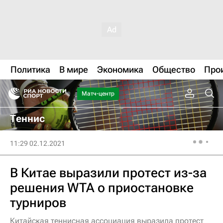
Политика
В мире
Экономика
Общество
Про
Матч-центр
Теннис
11:29 02.12.2021
В Китае выразили протест из-за
решения WTA о приостановке
турниров
Китайская теннисная ассоциация выразила протест