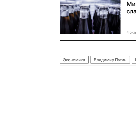
Ми
сл
4 окт
Экономика
Владимир Путин