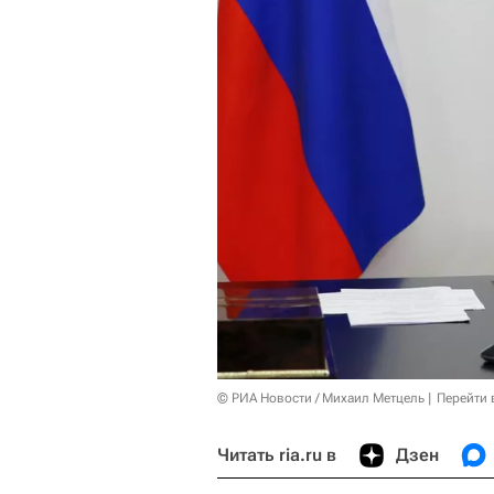
© РИА Новости / Михаил Метцель
Перейти 
Читать ria.ru в
Дзен