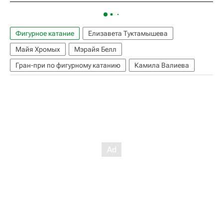
Фигурное катание
Елизавета Туктамышева
Майя Хромых
Мэрайя Белл
Гран-при по фигурному катанию
Камила Валиева