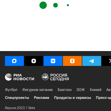
Футбол
Фигурное катание
Биатлон
ЗОЖ
Хоккей
Ав
Спецпроекты
Реклама
Продукты и сервисы
Пресс-ц
Версия 2023.1 Beta