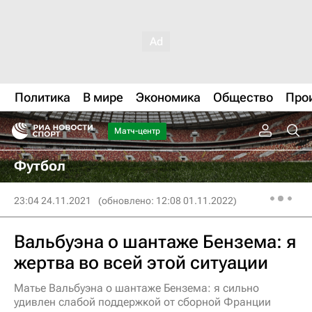
Политика
В мире
Экономика
Общество
Про
Матч-центр
Футбол
23:04 24.11.2021
(обновлено: 12:08 01.11.2022)
Вальбуэна о шантаже Бензема: я
жертва во всей этой ситуации
Матье Вальбуэна о шантаже Бензема: я сильно
удивлен слабой поддержкой от сборной Франции