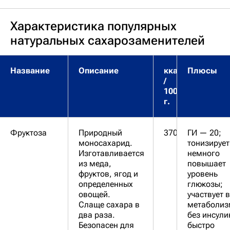
Характеристика популярных
натуральных сахарозаменителей
Название
Описание
ккал
Плюсы
/
100
г.
Фруктоза
Природный
370
ГИ — 20;
моносахарид.
тонизирует
Изготавливается
немного
из меда,
повышает
фруктов, ягод и
уровень
определенных
глюкозы;
овощей.
участвует в
Слаще сахара в
метаболиз
два раза.
без инсули
Безопасен для
быстро