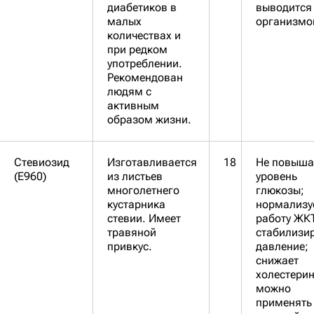
диабетиков в
выводится
малых
организмо
количествах и
при редком
употреблении.
Рекомендован
людям с
активным
образом жизни.
Стевиозид
Изготавливается
18
Не повыша
(Е960)
из листьев
уровень
многолетнего
глюкозы;
кустарника
нормализу
стевии. Имеет
работу ЖК
травяной
стабилизи
привкус.
давление;
снижает
холестерин
можно
применять