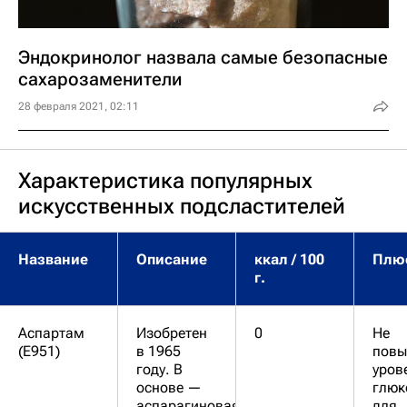
Эндокринолог назвала самые безопасные
сахарозаменители
28 февраля 2021, 02:11
Характеристика популярных
искусственных подсластителей
Название
Описание
ккал / 100
Плю
г.
Аспартам
Изобретен
0
Не
(Е951)
в 1965
повы
году. В
уров
основе —
глюк
аспарагиновая
для