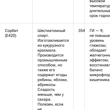
высокой
температур
длительны
срок годно
Сорбит
Шестиатомный
354
ГИ — 9;
(Е420)
спирт.
не повыша
Изготавливается
уровень
из кукурузного
глюкозы;
крахмала.
обладает
Производится
желчегонн
промышленным
эффектом;
способом, но
восстанав
также его
баланс
содержат ягоды
микрофло
рябины, яблоки,
кишечника
абрикосы.
Сладость
меньше, чем у
сахара.
Полезен, если
не