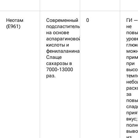
Неотам
Современный
0
ГИ —
(E961)
подсластитель
не
на основе
повы
аспарагиновой
уров
кислоты и
глюк
фенилаланина.
мож
Слаще
прим
сахарозы в
при
7000-13000
высо
раз.
темп
небо
расх
за
повы
слад
прия
вкус;
полн
выво
из