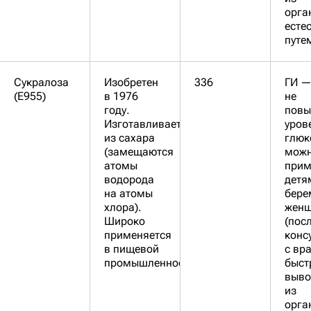
орга
есте
путе
Сукралоза
Изобретен
336
ГИ —
(Е955)
в 1976
не
году.
повы
Изготавливается
уров
из сахара
глюк
(замещаются
мож
атомы
прим
водорода
детя
на атомы
бере
хлора).
жен
Широко
(пос
применяется
конс
в пищевой
с вр
промышленности.
быст
выво
из
орга