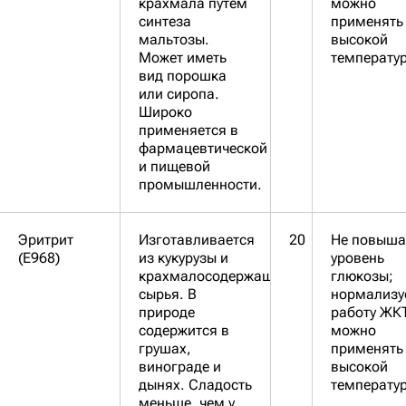
крахмала путем
можно
синтеза
применять
мальтозы.
высокой
Может иметь
температур
вид порошка
или сиропа.
Широко
применяется в
фармацевтической
и пищевой
промышленности.
Эритрит
Изготавливается
20
Не повыша
(Е968)
из кукурузы и
уровень
крахмалосодержащего
глюкозы;
сырья. В
нормализу
природе
работу ЖК
содержится в
можно
грушах,
применять
винограде и
высокой
дынях. Сладость
температур
меньше, чем у