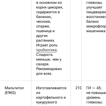
в основном из
глюкозы;
корня цикория,
улучшает
содержится в
пищеварен
бананах,
восстанав
чесноке,
баланс
спарже,
микрофло
пшенице и
кишечника
других
растениях.
Играет роль
пробиотика
.
Сладость
меньше, чем у
сахара.
Рекомендован
для всех.
Мальтитол
Изготавливается
210
ГИ — 45;
(Е965)
из
не повыша
картофельного и
уровень
кукурузного
глюкозы;