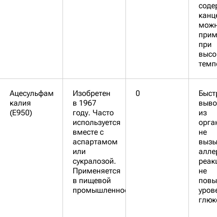
соде
канц
мож
прим
при
высо
темп
Ацесульфам
Изобретен
0
Быст
калия
в 1967
выво
(Е950)
году. Часто
из
используется
орга
вместе с
не
аспартамом
вызы
или
алле
сукралозой.
реак
Применяется
не
в пищевой
повы
промышленности.
уров
глюк