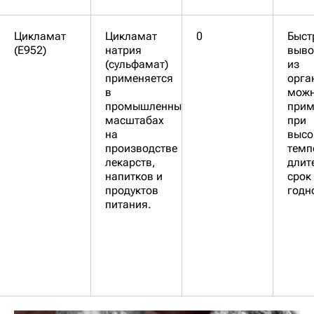
Цикламат
Цикламат
0
Быст
(Е952)
натрия
выво
(сульфамат)
из
применяется
орга
в
мож
промышленных
прим
масштабах
при
на
высо
производстве
темп
лекарств,
длит
напитков и
срок
продуктов
годн
питания.