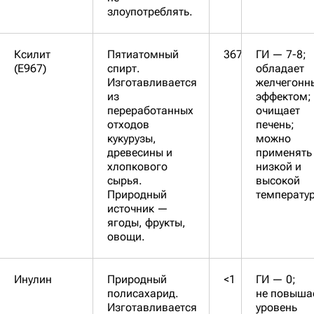
злоупотреблять.
Ксилит
Пятиатомный
367
ГИ — 7-8;
(E967)
спирт.
обладает
Изготавливается
желчегонн
из
эффектом;
переработанных
очищает
отходов
печень;
кукурузы,
можно
древесины и
применять
хлопкового
низкой и
сырья.
высокой
Природный
температур
источник —
ягоды, фрукты,
овощи.
Инулин
Природный
<1
ГИ — 0;
полисахарид.
не повыша
Изготавливается
уровень