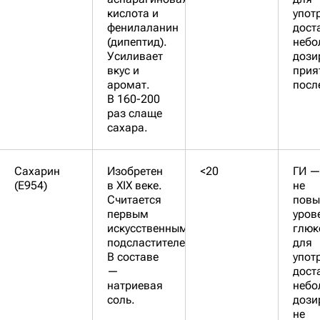
кислота и
упот
фенилаланин
дост
(дипептид).
небо
Усиливает
дози
вкус и
прия
аромат.
посл
В 160-200
раз слаще
сахара.
Сахарин
Изобретен
<20
ГИ —
(Е954)
в XIX веке.
не
Считается
повы
первым
уров
искусственным
глюк
подсластителем.
для
В составе
упот
—
дост
натриевая
небо
соль.
дози
не