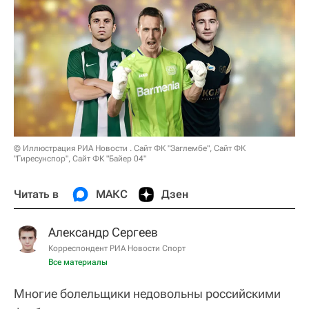
© Иллюстрация РИА Новости . Сайт ФК "Заглембе", Сайт ФК
"Гиресунспор", Сайт ФК "Байер 04"
Читать в
МАКС
Дзен
Александр Сергеев
Корреспондент РИА Новости Спорт
Все материалы
Многие болельщики недовольны российскими