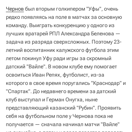
Чернов
был вторым голкипером "Уфы", очень
редко появляясь на поле в матчах за основную
команду. Выиграть конкуренцию у одного из
лучших вратарей РПЛ Александра Беленова —
задача из разряда сверхсложных. Поэтому 23-
летний воспитанник калужского футбола этим
летом покинул Уфу ради игры за скромный
датский "Вайле". В новом клубе ему помогает
освоиться Иван Репях, футболист, из-за
которого в свое время поругались "Краснодар" и
"Спартак". До недавнего времени за датский
клуб выступал и Герман Онугха, ныне
представляющий казанский "Рубин". Проявить
себя на футбольном поле у Чернова пока не
получается — сначала начинал матчи "Вайле"