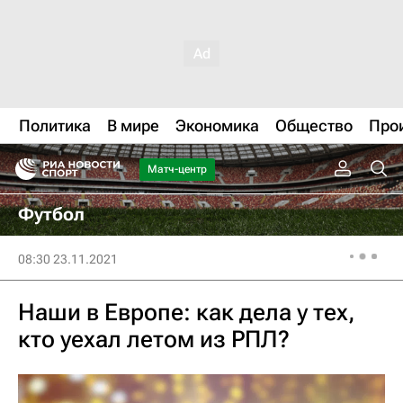
Политика
В мире
Экономика
Общество
Про
Матч-центр
Футбол
08:30 23.11.2021
Наши в Европе: как дела у тех,
кто уехал летом из РПЛ?