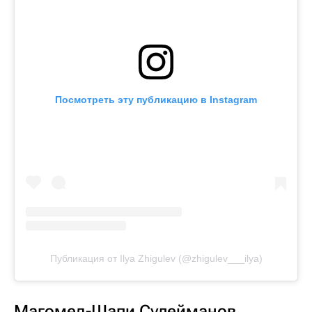
Посмотреть эту публикацию в Instagram
Публикация от Ilya Zhigulev (@zhigulev___ilya)
Магомед-Шапи Сулейманов