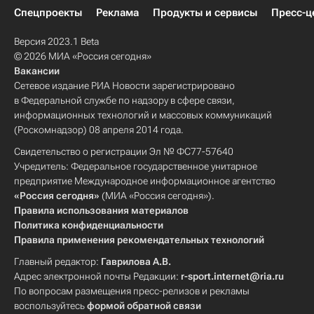
Спецпроекты
Реклама
Продукты и сервисы
Пресс-ц
Версия 2023.1 Beta
© 2026 МИА «Россия сегодня»
Вакансии
Сетевое издание РИА Новости зарегистрировано
в Федеральной службе по надзору в сфере связи,
информационных технологий и массовых коммуникаций
(Роскомнадзор) 08 апреля 2014 года.
Свидетельство о регистрации Эл № ФС77-57640
Учредитель: Федеральное государственное унитарное
предприятие Международное информационное агентство
«Россия сегодня»
(МИА «Россия сегодня»).
Правила использования материалов
Политика конфиденциальности
Правила применения рекомендательных технологий
Главный редактор:
Гаврилова А.В.
Адрес электронной почты Редакции:
r-sport.internet@ria.ru
По вопросам размещения пресс-релизов и рекламы
воспользуйтесь
формой обратной связи