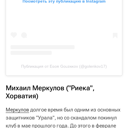
Посмотреть эту публикацию в Instagram
Публикация от Eɢᴏʀ Gᴏʟᴇɴᴋᴏᴠ (@golenkov17)
Михаил Меркулов ("Риека",
Хорватия)
Меркулов
долгое время был одним из основных
защитников "Урала", но со скандалом покинул
клуб в мае прошлого года. До этого в феврале