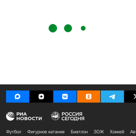
Футбол
Фигурное катание
Биатлон
ЗОЖ
Хоккей
Ав