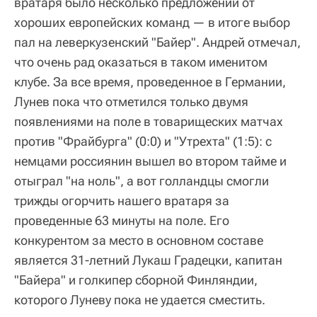
вратаря было несколько предложений от
хороших европейских команд — в итоге выбор
пал на леверкузенский "Байер". Андрей отмечал,
что очень рад оказаться в таком именитом
клубе. За все время, проведенное в Германии,
Лунев пока что отметился только двумя
появлениями на поле в товарищеских матчах
против "Фрайбурга" (0:0) и "Утрехта" (1:5): с
немцами россиянин вышел во втором тайме и
отыграл "на ноль", а вот голландцы смогли
трижды огорчить нашего вратаря за
проведенные 63 минуты на поле. Его
конкурентом за место в основном составе
является 31-летний Лукаш Градецки, капитан
"Байера" и голкипер сборной Финляндии,
которого Луневу пока не удается сместить.