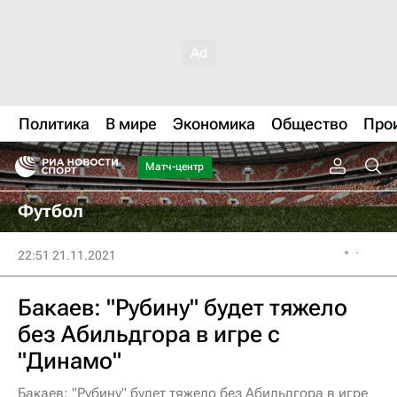
Политика
В мире
Экономика
Общество
Про
Матч-центр
Футбол
22:51 21.11.2021
Бакаев: "Рубину" будет тяжело
без Абильдгора в игре с
"Динамо"
Бакаев: "Рубину" будет тяжело без Абильдгора в игре