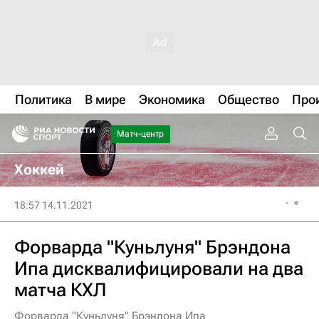
Политика
В мире
Экономика
Общество
Про
Матч-центр
Хоккей
18:57 14.11.2021
Форварда "Куньлуня" Брэндона
Ипа дисквалифицировали на два
матча КХЛ
Форварда "Куньлуня" Брэндона Ипа