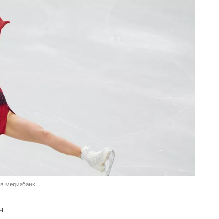
 в медиабанк
н