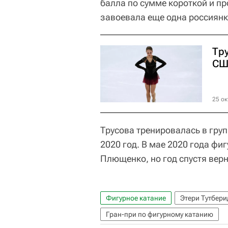
балла по сумме короткой и п
завоевала еще одна россиянк
Тр
СШ
25 ок
Трусова тренировалась в груп
2020 год. В мае 2020 года фи
Плющенко, но год спустя верн
Фигурное катание
Этери Тутбери
Гран-при по фигурному катанию