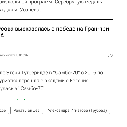
роизвольной программ. Серебряную медаль
а Дарья Усачева.
усова высказалась о победе на Гран-при
А
тября 2021, 01:36
пе Этери Тутберидзе в "Самбо-70" с 2016 по
гуристка перешла в академию Евгения
улась в "Самбо-70".
дзе
Ренат Лайшев
Александра Игнатова (Трусова)