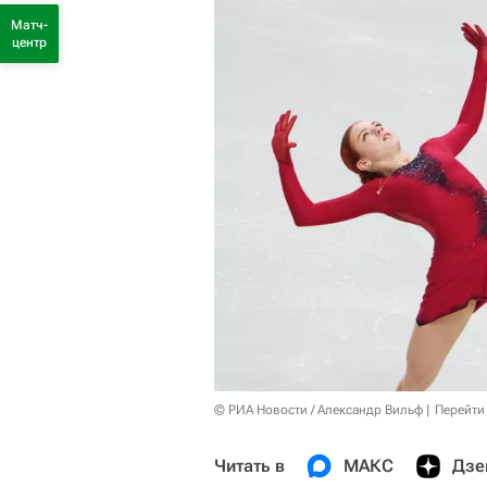
Матч-
центр
© РИА Новости / Александр Вильф
Перейти
Читать в
МАКС
Дзе