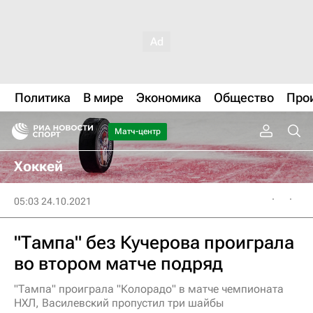
Политика
В мире
Экономика
Общество
Про
Матч-центр
Хоккей
05:03 24.10.2021
"Тампа" без Кучерова проиграла
во втором матче подряд
"Тампа" проиграла "Колорадо" в матче чемпионата
НХЛ, Василевский пропустил три шайбы