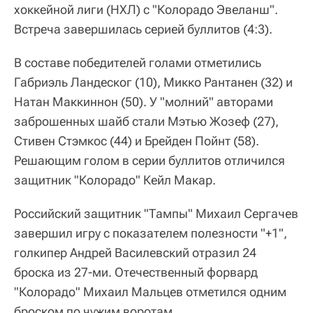
хоккейной лиги (НХЛ) с "Колорадо Эвеланш".
Встреча завершилась серией буллитов (4:3).
В составе победителей голами отметились
Габриэль Ландеског (10), Микко Рантанен (32) и
Натан Маккиннон (50). У "молний" авторами
заброшенных шайб стали Мэтью Жозеф (27),
Стивен Стэмкос (44) и Брейден Пойнт (58).
Решающим голом в серии буллитов отличился
защитник "Колорадо" Кейл Макар.
Российский защитник "Тампы" Михаил Сергачев
завершил игру с показателем полезности "+1",
голкипер Андрей Василевский отразил 24
броска из 27-ми. Отечественный форвард
"Колорадо" Михаил Мальцев отметился одним
броском по чужим воротам.