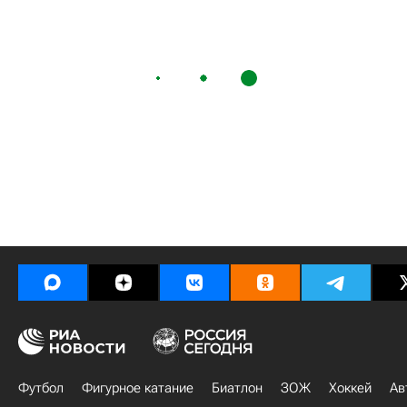
Футбол
Фигурное катание
Биатлон
ЗОЖ
Хоккей
Ав