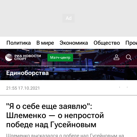
Политика
В мире
Экономика
Общество
Про
Матч-центр
Единоборства
21:55 17.10.2021
"Я о себе еще заявлю":
Шлеменко — о непростой
победе над Гусейновым
Шлеменко высказался о победе над Гусейновым на