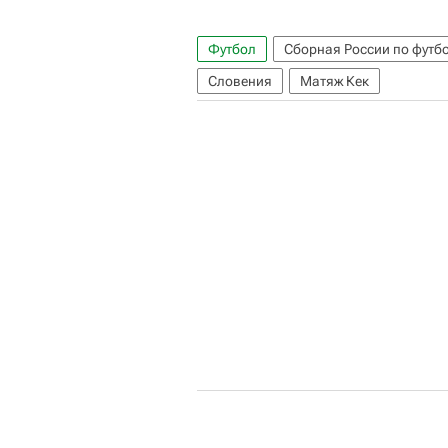
Футбол
Сборная России по футб
Словения
Матяж Кек