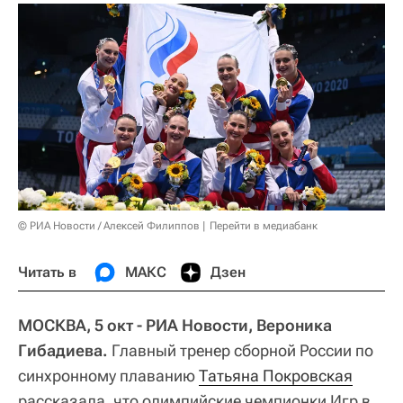
© РИА Новости / Алексей Филиппов
Перейти в медиабанк
Читать в
МАКС
Дзен
МОСКВА, 5 окт - РИА Новости, Вероника
Гибадиева.
Главный тренер сборной России по
синхронному плаванию
Татьяна Покровская
рассказала, что олимпийские чемпионки Игр в