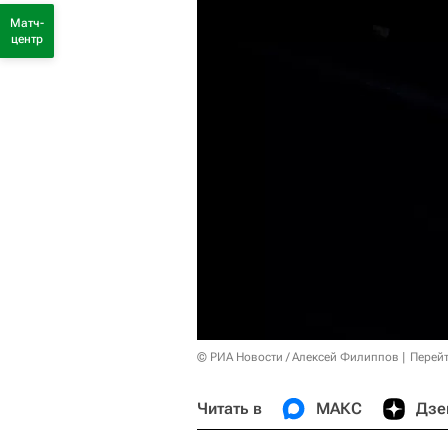
Матч-
центр
© РИА Новости / Алексей Филиппов
Перейт
Читать в
МАКС
Дзе