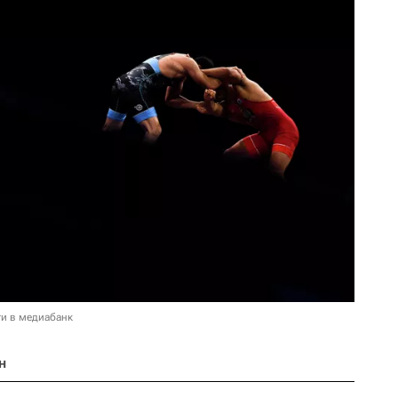
и в медиабанк
н