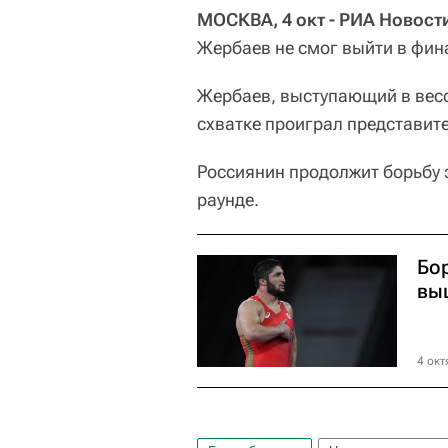
МОСКВА, 4 окт - РИА Новост
Жербаев не смог выйти в фин
Жербаев, выступающий в весо
схватке проиграл представит
Россиянин продолжит борьбу 
раунде.
Бо
вы
4 окт