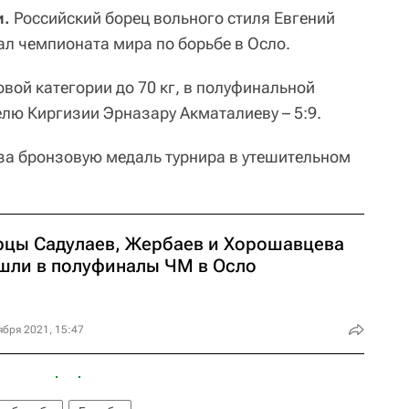
и.
Российский борец вольного стиля Евгений
ал чемпионата мира по борьбе в Осло.
вой категории до 70 кг, в полуфинальной
елю Киргизии Эрназару Акматалиеву – 5:9.
за бронзовую медаль турнира в утешительном
рцы Садулаев, Жербаев и Хорошавцева
шли в полуфиналы ЧМ в Осло
ября 2021, 15:47