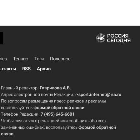
ries
Теннис
Теги
Полезное
нтакты
RSS
Архив
Главный редактор:
Гаврилова А.В.
Адрес электронной почты Редакции:
r-sport.internet@ria.ru
По вопросам размещения пресс-релизов и рекламы
воспользуйтесь
формой обратной связи
Телефон Редакции:
7 (495) 645-6601
Чтобы связаться с редакцией или сообщить обо всех
замеченных ошибках, воспользуйтесь
формой обратной
связи
.