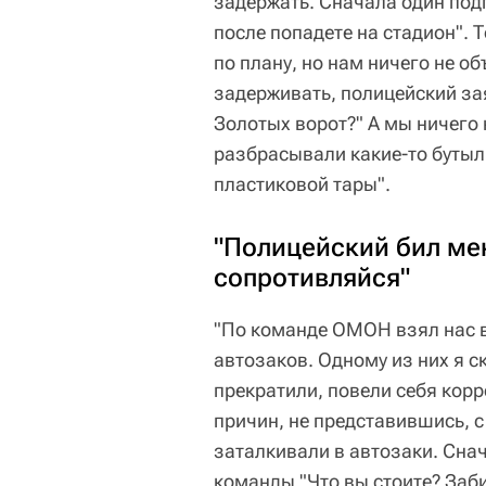
задержать. Сначала один подп
после попадете на стадион". Т
по плану, но нам ничего не о
задерживать, полицейский зая
Золотых ворот?" А мы ничего 
разбрасывали какие-то бутылк
пластиковой тары".
"Полицейский бил мен
сопротивляйся"
"По команде ОМОН взял нас в
автозаков. Одному из них я с
прекратили, повели себя корр
причин, не представившись, 
заталкивали в автозаки. Сна
команды "Что вы стоите? Заби