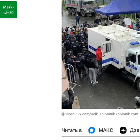
Матч-
центр
© Фото : vk.com/yarik_shinnarik / shinnik.com
Читать в
МАКС
Дзе