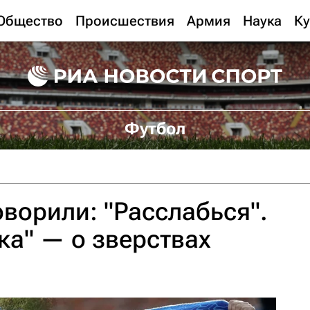
Общество
Происшествия
Армия
Наука
Ку
Футбол
оворили: "Расслабься".
а" — о зверствах