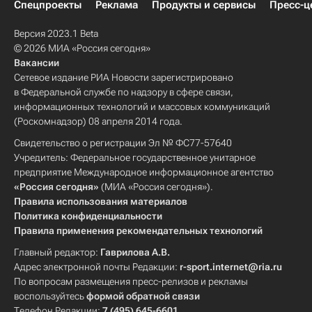
Спецпроекты
Реклама
Продукты и сервисы
Пресс-ц
Версия 2023.1 Beta
© 2026 МИА «Россия сегодня»
Вакансии
Сетевое издание РИА Новости зарегистрировано
в Федеральной службе по надзору в сфере связи,
информационных технологий и массовых коммуникаций
(Роскомнадзор) 08 апреля 2014 года.
Свидетельство о регистрации Эл № ФС77-57640
Учредитель: Федеральное государственное унитарное
предприятие Международное информационное агентство
«Россия сегодня»
(МИА «Россия сегодня»).
Правила использования материалов
Политика конфиденциальности
Правила применения рекомендательных технологий
Главный редактор:
Гаврилова А.В.
Адрес электронной почты Редакции:
r-sport.internet@ria.ru
По вопросам размещения пресс-релизов и рекламы
воспользуйтесь
формой обратной связи
Телефон Редакции:
7 (495) 645-6601