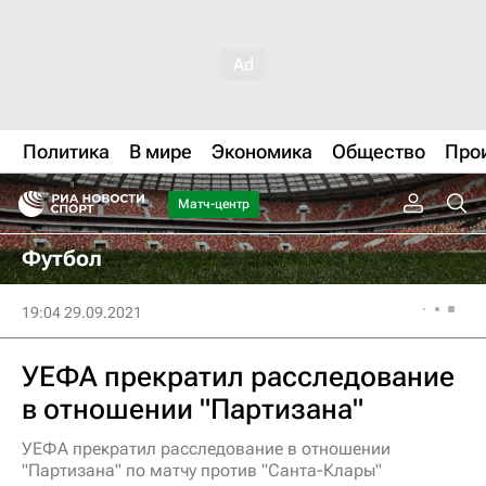
Политика
В мире
Экономика
Общество
Про
Матч-центр
Футбол
19:04 29.09.2021
УЕФА прекратил расследование
в отношении "Партизана"
УЕФА прекратил расследование в отношении
"Партизана" по матчу против "Санта-Клары"