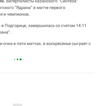
ти.
Ватерполисты казанского "Синтеза"
тского "Ядрана" в матче первого
иги чемпионов.
 в Подгорице, завершилась со счетом 14:11
драна".
ри очка в пяти матчах, в воскресенье сыграет с