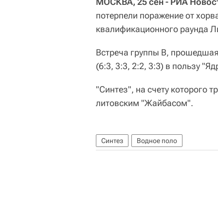
МОСКВА, 25 сен - РИА Новос
потерпели поражение от хорва
квалификационного раунда Л
Встреча группы В, прошедшая
(6:3, 3:3, 2:2, 3:3) в пользу "Я
"Синтез", на счету которого т
литовским "Жайбасом".
Синтез
Водное поло