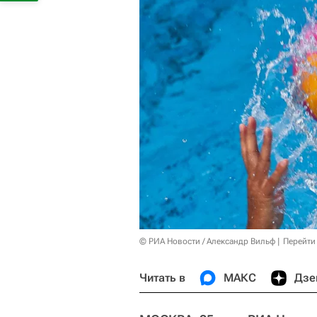
© РИА Новости / Александр Вильф
Перейти
Читать в
МАКС
Дзе