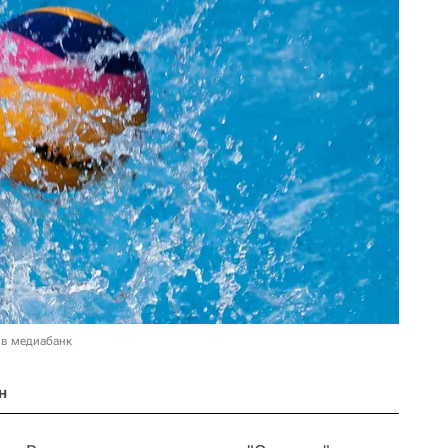
 в медиабанк
н