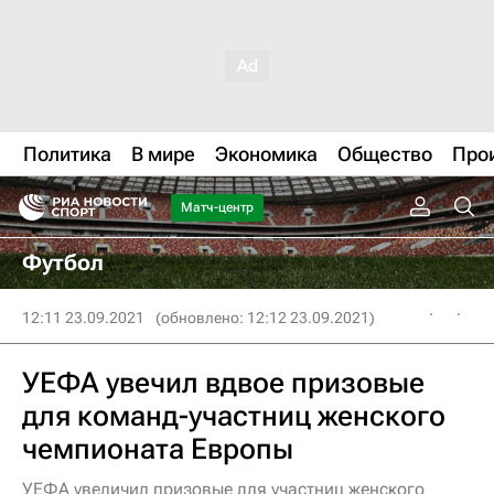
Политика
В мире
Экономика
Общество
Про
Матч-центр
Футбол
12:11 23.09.2021
(обновлено: 12:12 23.09.2021)
УЕФА увечил вдвое призовые
для команд-участниц женского
чемпионата Европы
УЕФА увеличил призовые для участниц женского