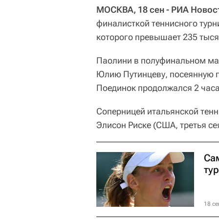
МОСКВА, 18 сен - РИА Новос
финалисткой теннисного турн
которого превышает 235 тыся
Паолини в полуфинальном ма
Юлию Путинцеву, посеянную по
Поединок продолжался 2 часа
Соперницей итальянской тенн
Элисон Риске (США, третья се
Са
ту
18 се