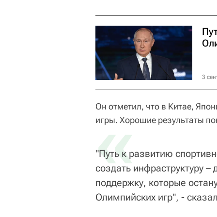
Пу
Ол
3 сен
Он отметил, что в Китае, Яп
«
игры. Хорошие результаты по
"Путь к развитию спортив
создать инфраструктуру –
поддержку, которые остану
Олимпийских игр", - сказа