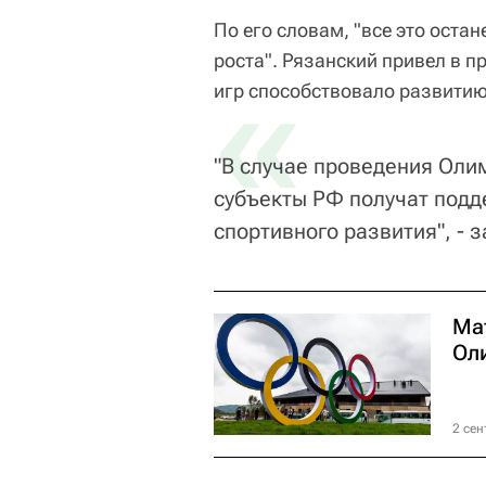
По его словам, "все это остан
роста". Рязанский привел в 
«
игр способствовало развитию
"В случае проведения Оли
субъекты РФ получат подд
спортивного развития", - 
Ма
Ол
2 сен