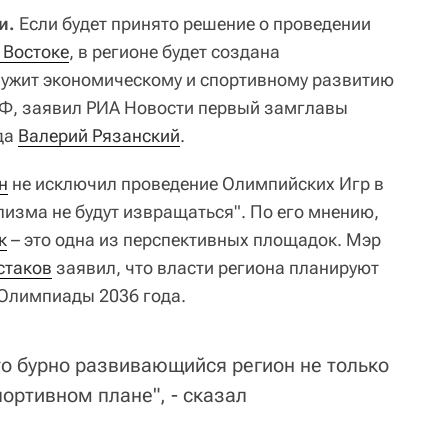
и.
Если будет принято решение о проведении
 Востоке
, в регионе будет создана
лужит экономическому и спортивному развитию
РФ, заявил РИА Новости первый замглавы
да
Валерий Рязанский
.
н
не исключил проведение Олимпийских Игр в
пизма не будут извращаться". По его мнению,
к
– это одна из перспективных площадок. Мэр
стаков
заявил, что власти региона планируют
 Олимпиады 2036 года.
то бурно развивающийся регион не только
портивном плане", - сказал