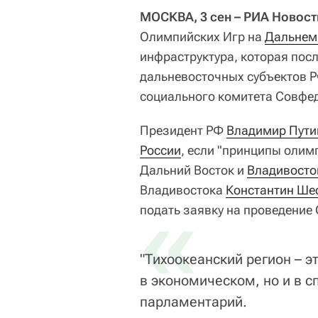
МОСКВА, 3 сен – РИА Новост
Олимпийских Игр на
Дальнем
инфраструктура, которая пос
дальневосточных субъектов 
социального комитета Совфе
Президент РФ
Владимир Пути
России
, если "принципы олим
Дальний Восток и
Владивосто
Владивостока
«
Константин Ше
подать заявку на проведение
"Тихоокеанский регион – э
в экономическом, но и в с
парламентарий.