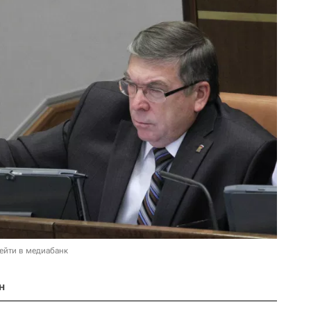
ейти в медиабанк
н