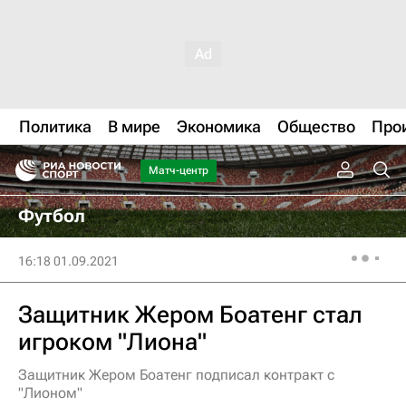
Политика
В мире
Экономика
Общество
Про
Матч-центр
Футбол
16:18 01.09.2021
Защитник Жером Боатенг стал
игроком "Лиона"
Защитник Жером Боатенг подписал контракт с
"Лионом"