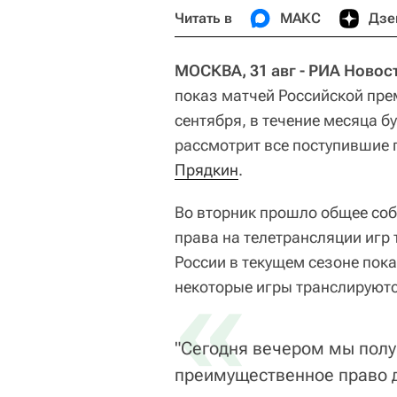
Читать в
МАКС
Дзе
МОСКВА, 31 авг - РИА Новос
показ матчей Российской прем
сентября, в течение месяца б
рассмотрит все поступившие
Прядкин
.
Во вторник прошло общее соб
права на телетрансляции игр
России в текущем сезоне пок
«
некоторые игры транслируютс
"Сегодня вечером мы получ
преимущественное право д