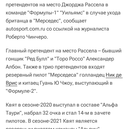
претендентов на место Джорджа Рассела в
команде "Формулы-1" "Уильямс" в случае ухода
британца в "Мерседес", сообщает
autosport.com.ru со ссылкой на журналиста
Роберто Чинчеро.
Главный претендент на место Рассела – бывший
гонщик "Ред Булл" и "Торо Россо" Александер
Албон. Также в трио претендентов входят
резервный пилот "Мерседеса" голландец
Ник де 
Врис
и китаец Гуань Ю Чжоу, выступающий в
"Формуле-2".
Квят в сезоне-2020 выступал в составе "Альфа
Таури", набрал 32 очка и стал 14-м в зачете
пилотов. В сезоне-2021 Квят является
резервным пилотом команды "Альпин".