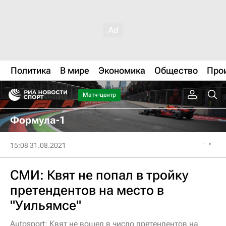
Политика
В мире
Экономика
Общество
Про
Матч-центр
Формула-1
15:08 31.08.2021
СМИ: Квят не попал в тройку
претендентов на место в
"Уильямсе"
Autosport: Квят не вошел в число претендентов на