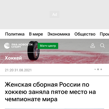
Политика
В мире
Экономика
Общество
Про
Матч-центр
Хоккей
21:20 31.08.2021
Женская сборная России по
хоккею заняла пятое место на
чемпионате мира