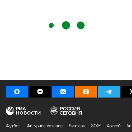
Футбол
Фигурное катание
Биатлон
ЗОЖ
Хоккей
Ав