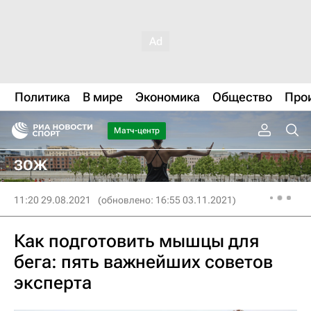
Политика
В мире
Экономика
Общество
Про
Матч-центр
ЗОЖ
11:20 29.08.2021
(обновлено: 16:55 03.11.2021)
Как подготовить мышцы для
бега: пять важнейших советов
эксперта