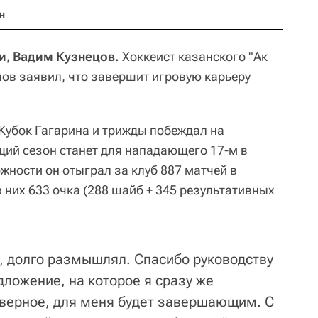
н
ти, Вадим Кузнецов.
Хоккеист казанского "Ак
пов заявил, что завершит игровую карьеру
Кубок Гагарина и трижды побеждал на
ий сезон станет для нападающего 17-м в
ожности он отыграл за клуб 887 матчей в
 них 633 очка (288 шайб + 345 результативных
м, долго размышлял. Спасибо руководству
дложение, на которое я сразу же
наверное, для меня будет завершающим. С