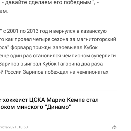
- давайте сделаем его победным", -
ам.
" с 2001 по 2013 год и вернулся в казанскую
ого как провел четыре сезона за магнитогорский
Барса" форвард трижды завоевывал Кубок
и еще один раз становился чемпионом суперлиги
 Зарипов выиграл Кубок Гагарина два раза
ной России Зарипов побеждал на чемпионатах
с-хоккеист ЦСКА Марио Кемпе стал
роком минского "Динамо"
густа 2021, 10:50