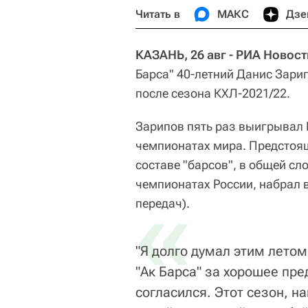
Читать в
МАКС
Дзе
КАЗАНЬ, 26 авг - РИА Новос
Барса" 40-летний Данис Зари
после сезона КХЛ-2021/22.
Зарипов пять раз выигрывал 
чемпионатах мира. Предстоящ
составе "барсов", в общей сл
чемпионатах России, набрал в
«
передач).
"Я долго думал этим лето
"Ак Барса" за хорошее пре
согласился. Этот сезон, 