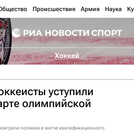
Общество
Происшествия
Армия
Наука
Ку
Хоккей
оккеисты уступили
арте олимпийской
роиграли полякам в матче квалификационного