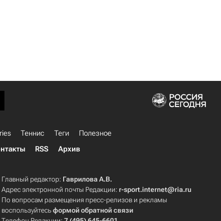
ries
Теннис
Теги
Полезное
нтакты
RSS
Архив
Главный редактор:
Гаврилова А.В.
Адрес электронной почты Редакции:
r-sport.internet@ria.ru
По вопросам размещения пресс-релизов и рекламы
воспользуйтесь
формой обратной связи
Телефон Редакции:
7 (495) 645-6601