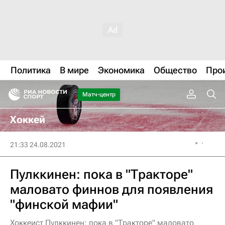
Политика
В мире
Экономика
Общество
Про
Матч-центр
Хоккей
21:33 24.08.2021
Пулккинен: пока в "Тракторе"
маловато финнов для появления
"финской мафии"
Хоккеист Пулккинен: пока в "Тракторе" маловато