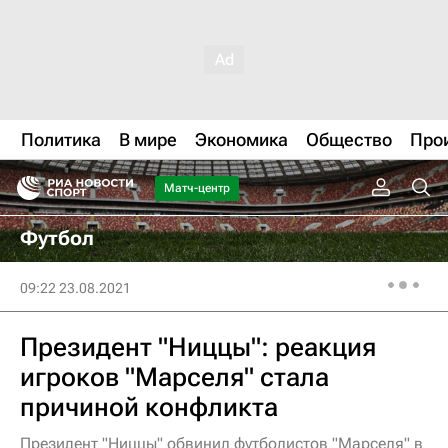
Политика
В мире
Экономика
Общество
Про
Матч-центр
Футбол
09:22 23.08.2021
Президент "Ниццы": реакция
игроков "Марселя" стала
причиной конфликта
Президент "Ниццы" обвинил футболистов "Марселя" в