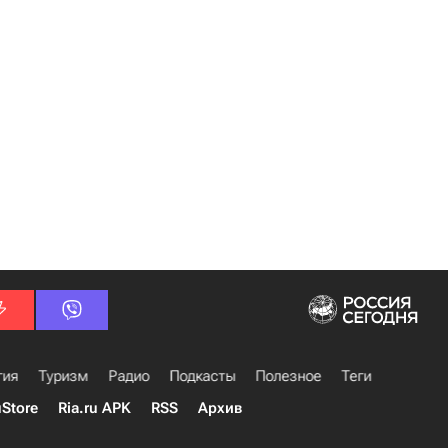
гия
Туризм
Радио
Подкасты
Полезное
Теги
uStore
Ria.ru APK
RSS
Архив