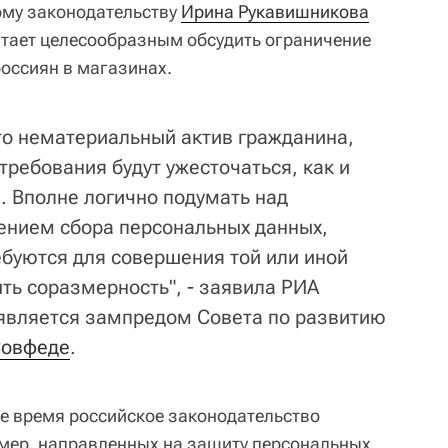
ому законодательству
Ирина Рукавишникова
итает целесообразным обсудить ограничение
оссиян в магазинах.
то нематериальный актив гражданина,
ребования будут ужесточаться, как и
. Вполне логично подумать над
ением сбора персональных данных,
ебуются для совершения той или иной
ть соразмерность", - заявила РИА
 является зампредом Совета по развитию
овфеде
.
ее время российское законодательство
мер, направленных на защиту персональных