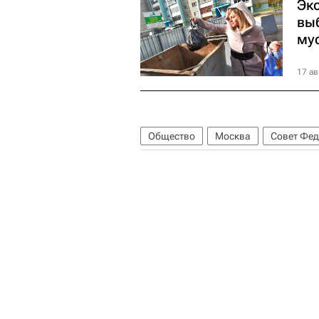
Эк
вы
му
17 ав
Общество
Москва
Совет Фе