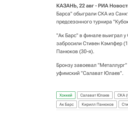
КАЗАНЬ, 22 авг - РИА Новос
Барса" обыграли СКА из Санк
предсезонного турнира "Кубо
"Ак Барс" в финале выиграл у С
забросили Стивен Кэмпфер (1-
Панюков (30-я).
Бронзу завоевал "Металлург"
уфимский "Салават Юлаев".
Хоккей
Салават Юлаев
СКА (
Ак Барс
Кирилл Панюков
Ст