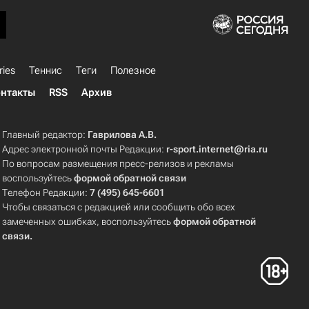
ries
Теннис
Теги
Полезное
нтакты
RSS
Архив
Главный редактор:
Гаврилова А.В.
Адрес электронной почты Редакции:
r-sport.internet@ria.ru
По вопросам размещения пресс-релизов и рекламы
воспользуйтесь
формой обратной связи
Телефон Редакции:
7 (495) 645-6601
Чтобы связаться с редакцией или сообщить обо всех
замеченных ошибках, воспользуйтесь
формой обратной
связи
.