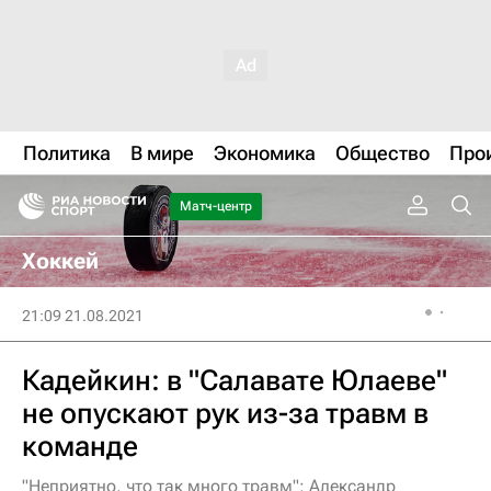
Политика
В мире
Экономика
Общество
Про
Матч-центр
Хоккей
21:09 21.08.2021
Кадейкин: в "Салавате Юлаеве"
не опускают рук из-за травм в
команде
"Неприятно, что так много травм": Александр