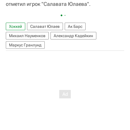
отметил игрок "Салавата Юлаева".
Хоккей
Салават Юлаев
Ак Барс
Михаил Науменков
Александр Кадейкин
Маркус Гранлунд