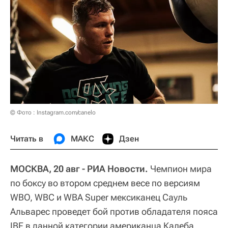
© Фото : Instagram.com/canelo
Читать в
МАКС
Дзен
МОСКВА, 20 авг - РИА Новости.
Чемпион мира
по боксу во втором среднем весе по версиям
WBO, WBC и WBA Super мексиканец Сауль
Альварес проведет бой против обладателя пояса
IBF в данной категории американца Калеба