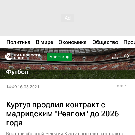
Политика
В мире
Экономика
Общество
Про
Матч-центр
Футбол
14:49 16.08.2021
Куртуа продлил контракт с
мадридским "Реалом" до 2026
года
Вратарь сборной Бельгии Куртуа продлил контракт с