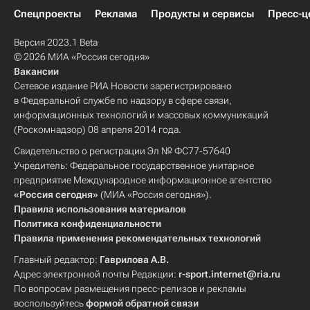
Спецпроекты
Реклама
Продукты и сервисы
Пресс-ц
Версия 2023.1 Beta
© 2026 МИА «Россия сегодня»
Вакансии
Сетевое издание РИА Новости зарегистрировано
в Федеральной службе по надзору в сфере связи,
информационных технологий и массовых коммуникаций
(Роскомнадзор) 08 апреля 2014 года.
Свидетельство о регистрации Эл № ФС77-57640
Учредитель: Федеральное государственное унитарное
предприятие Международное информационное агентство
«Россия сегодня»
(МИА «Россия сегодня»).
Правила использования материалов
Политика конфиденциальности
Правила применения рекомендательных технологий
Главный редактор:
Гаврилова А.В.
Адрес электронной почты Редакции:
r-sport.internet@ria.ru
По вопросам размещения пресс-релизов и рекламы
воспользуйтесь
формой обратной связи