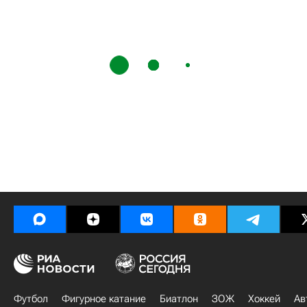
Футбол
Фигурное катание
Биатлон
ЗОЖ
Хоккей
Ав