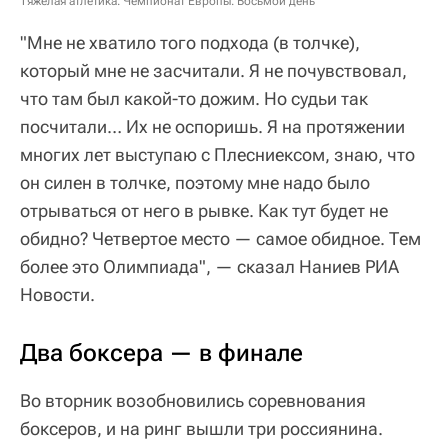
обидно? Четвертое место — самое обидное. Тем
более это Олимпиада", — сказал Наниев РИА
Новости.
Два боксера — в финале
Во вторник возобновились соревнования
боксеров, и на ринг вышли три россиянина.
Сначала выступающий в весе до 63 кг
серебряный призер Европейских игр-2019 и
чемпионата Европы-2017
Габил Мамедов
в
четвертьфинальном поединке раздельным
решением судей (1:4) проиграл американцу
Кейшону Дэвису и остался без медали.