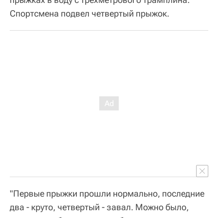
"Первые прыжки прошли нормально, последние
два - круто, четвертый - завал. Можно было,
конечно, побороться, если бы я сделал
четвертый прыжок, но я его не сделал, - сказал
Кузнецов.- Когда упал, понял, что терять нечего,
стал смелее наскакивать, так на самом деле
легче".
"Он молодец, боец. Женя уже возрастной
спортсмен, но показал сегодня достойные
уважения прыжки. Его подвел четвертый