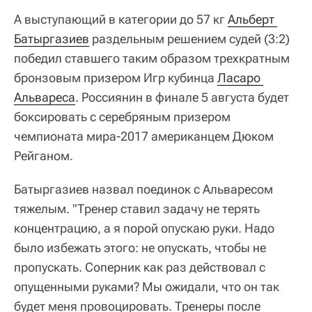
Батыргазиев назвал поединок с Альваресом
тяжелым. "Тренер ставил задачу не терять
концентрацию, а я порой опускаю руки. Надо
было избежать этого: не опускать, чтобы не
пропускать. Соперник как раз действовал с
опущенными руками? Мы ожидали, что он так
будет меня провоцировать. Тренеры после
каждого раунда напоминали мне: нельзя
поддаваться, нужна концентрация, и надо
выполнять поставленные задачи", - отметил
спортсмен.
"Перед объявлением решения ни о чем не хотел
загадывать. Если бы не подняли руку, я признал
бы свое поражение. Для этого есть судьи,