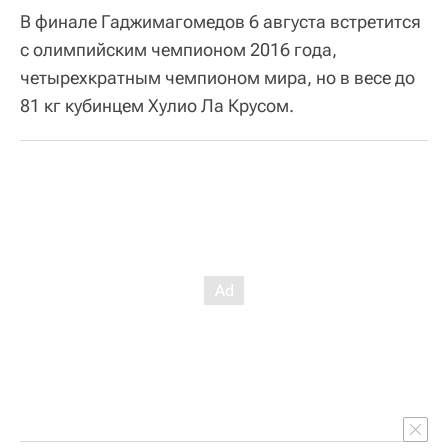
А выступающий в категории до 57 кг
Альберт 
Батыргазиев
раздельным решением судей (3:2)
победил ставшего таким образом трехкратным
бронзовым призером Игр кубинца
Ласаро 
Альвареса
. Россиянин в финале 5 августа будет
боксировать с серебряным призером
чемпионата мира-2017 американцем Дюком
Рейганом.