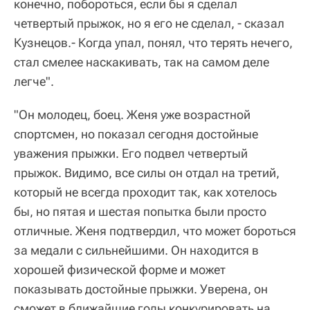
прыжок. Видимо, все силы он отдал на третий,
который не всегда проходит так, как хотелось
бы, но пятая и шестая попытка были просто
отличные. Женя подтвердил, что может бороться
за медали с сильнейшими. Он находится в
хорошей физической форме и может
показывать достойные прыжки. Уверена, он
сможет в ближайшие годы конкурировать на
самом высоком уровне", - сказала главный
тренер сборной России по прыжкам в воду
Светлана Моисеева
РИА Новости.
Победил китаец Се Сыи (Китай) - 558,75 балла,
второе место занял его соотечественник Ван
Цзунъюань - 534,90, третье - британец
Джек Ло
(518 баллов). Результат Кузнецова - 461,90.