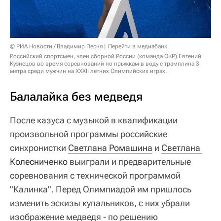
После казуса с музыкой в квалификации
произвольной программы российские
синхронистки
Светлана Ромашина
и
Светлана 
Колесниченко
выиграли и предварительные
соревнования с технической программой
"Калинка". Перед Олимпиадой им пришлось
изменить эскизы купальников, с них убрали
изображение медведя - по решению
Международного олимпийского комитета,
который следовал санкциям, вынесенным
Спортивным арбитражным судом относительно
российского спорта. В медведе разглядели
российский символ, а вот в балалайке - нет.