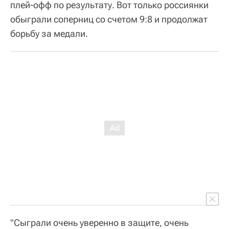
"Сыграли очень уверенно в защите, очень
уверенно в нападении, все это сдобрено
эмоциями. Считаю, что психологически мы
были лучше готовы, чем команда Австралии, -
сказала капитан команды
Екатерина 
Прокофьева
. - По нашей игре на групповом
этапе соперники могли подумать, что мы не
очень-то готовы, но извините, подвиньтесь. Вбы
знаете, откуда мы... У нас женщины коня на