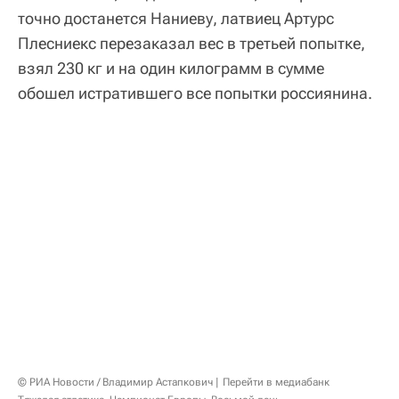
точно достанется Наниеву, латвиец Артурс
Плесниекс перезаказал вес в третьей попытке,
взял 230 кг и на один килограмм в сумме
обошел истратившего все попытки россиянина.
© РИА Новости / Владимир Астапкович
Перейти в медиабанк
Тяжелая атлетика. Чемпионат Европы. Восьмой день
"Мне не хватило того подхода (в толчке),
который мне не засчитали. Я не почувствовал,
что там был какой-то дожим. Но судьи так
посчитали… Их не оспоришь. Я на протяжении
многих лет выступаю с Плесниексом, знаю, что
он силен в толчке, поэтому мне надо было
отрываться от него в рывке. Как тут будет не