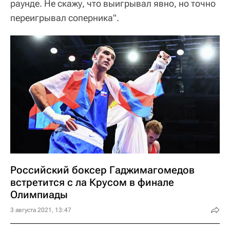
Российский боксер Гаджимагомедов
встретится с ла Крусом в финале
Олимпиады
3 августа 2021, 13:47
В финале Гаджимагомедов 6 августа встретится
с олимпийским чемпионом 2016 года,
четырехкратным чемпионом мира, но в весе до
81 кг кубинцем Хулио Ла Крусом.