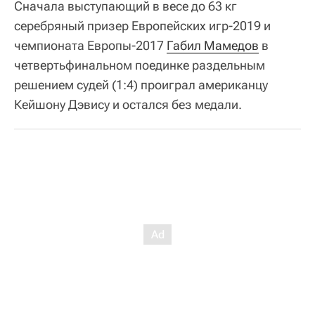
Затем чемпион мира и Европейских игр 2019
года в весе до 91 кг
Муслим Гаджимагомедов
раздельным решением судей (4:1) победил
Дэвида Ньику из Новой Зеландии и вышел в
финал Олимпийских игр. Рефери из Аргентины
стал единственным, кто отдал все раунды в