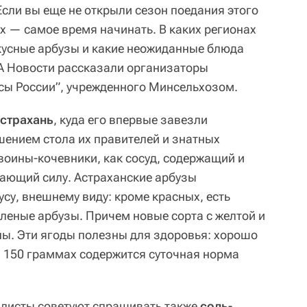
Если вы еще не открыли сезон поедания этого
х — самое время начинать. В каких регионах
усные арбузы и какие неожиданные блюда
А Новости рассказали организаторы
сы России”, учрежденного Минсельхозом.
страхань
, куда его впервые завезли
ением стола их правителей и знатных
воины-кочевники, как сосуд, содержащий и
дающий силу. Астраханские арбузы
су, внешнему виду: кроме красных, есть
еленые арбузы. Причем новые сорта с желтой и
ы. Эти ягоды полезны для здоровья: хорошо
в 150 граммах содержится суточная норма
алисты советуют спрашивать также
соль-