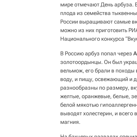
мире отмечают День арбуза. 
плода из семейства тыквенны
России выращивают самые вк
можно из них приготовить РИ
Национального конкурса “Вку
В Россию арбуз попал через
А
золотоордынцы. Он был украш
вельмож, его брали в походы 
воду, и пищу, освежающий и 
разнообразны по размеру, вку
желтые, оранжевые, белые, з
белой мякотью гипоаллергенн
выводят холестерин, и всего 
магния.
На бахчевых развалах специ