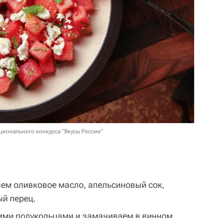
ционального конкурса “Вкусы России”
ем оливковое масло, апельсиновый сок,
ый перец.
кими полукольцами и замачиваем в винном