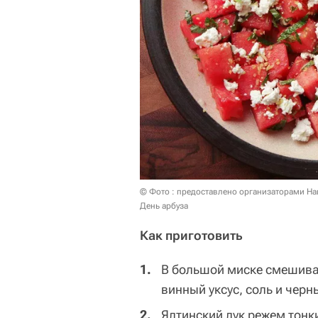
© Фото : предоставлено организаторами На
День арбуза
Как приготовить
В большой миске смешива
винный уксус, соль и черн
Ялтинский лук режем тон