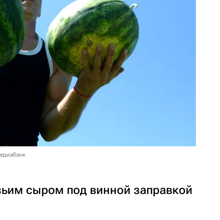
медиабанк
озьим сыром под винной заправкой