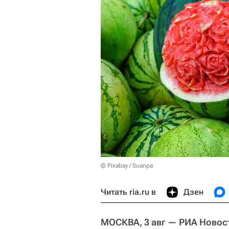
© Pixabay / Suanpa
Читать ria.ru в
Дзен
МОСКВА, 3 авг — РИА Новос