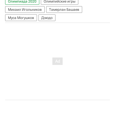
Олимпиада 2020
Олимпийские игры
Михаил Игольников
Тамерлан Башаев
Муса Могушков
Дзюдо