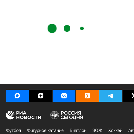
Футбол
Фигурное катание
Биатлон
ЗОЖ
Хоккей
Ав