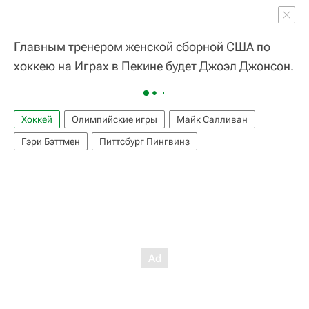
Главным тренером женской сборной США по
хоккею на Играх в Пекине будет Джоэл Джонсон.
Хоккей
Олимпийские игры
Майк Салливан
Гэри Бэттмен
Питтсбург Пингвинз