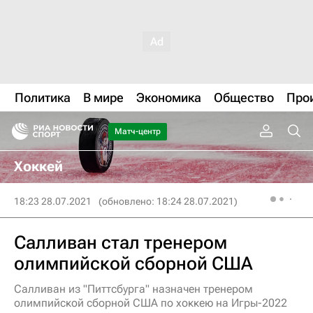
Политика
В мире
Экономика
Общество
Про
Матч-центр
Хоккей
18:23 28.07.2021
(обновлено: 18:24 28.07.2021)
Салливан стал тренером
олимпийской сборной США
Салливан из "Питтсбурга" назначен тренером
олимпийской сборной США по хоккею на Игры-2022