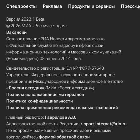
Спецпроекты
Реклама
Продукты и сервисы
Пресс-ц
Версия 2023.1 Beta
© 2026 МИА «Россия сегодня»
Вакансии
Сетевое издание РИА Новости зарегистрировано
в Федеральной службе по надзору в сфере связи,
информационных технологий и массовых коммуникаций
(Роскомнадзор) 08 апреля 2014 года.
Свидетельство о регистрации Эл № ФС77-57640
Учредитель: Федеральное государственное унитарное
предприятие Международное информационное агентство
«Россия сегодня»
(МИА «Россия сегодня»).
Правила использования материалов
Политика конфиденциальности
Правила применения рекомендательных технологий
Главный редактор:
Гаврилова А.В.
Адрес электронной почты Редакции:
r-sport.internet@ria.ru
По вопросам размещения пресс-релизов и рекламы
воспользуйтесь
формой обратной связи