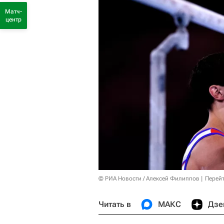
Матч-
центр
© РИА Новости / Алексей Филиппов
Перейт
Читать в
МАКС
Дзе