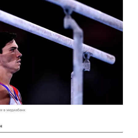
и в медиабанк
н