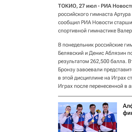
ТОКИО, 27 июл - РИА Новост
российского гимнаста Артура
сообщил РИА Новости старший
спортивной гимнастике Валер
В понедельник российские ги
Белявский и Денис Аблязин п
результатом 262,500 балла. В
Бронзу завоевали представите
в этой дисциплине на Играх с
Играх после перенесенной в 
Ал
фи