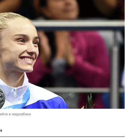
ейти в медиабанк
н