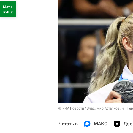
Матч-
центр
© РИА Новости / Владимир Астапкович
Пер
Читать в
МАКС
Дзе