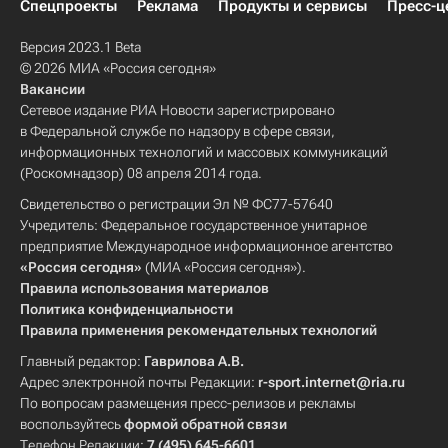
Спецпроекты
Реклама
Продукты и сервисы
Пресс-ц
Версия 2023.1 Beta
© 2026 МИА «Россия сегодня»
Вакансии
Сетевое издание РИА Новости зарегистрировано
в Федеральной службе по надзору в сфере связи,
информационных технологий и массовых коммуникаций
(Роскомнадзор) 08 апреля 2014 года.
Свидетельство о регистрации Эл № ФС77-57640
Учредитель: Федеральное государственное унитарное
предприятие Международное информационное агентство
«Россия сегодня»
(МИА «Россия сегодня»).
Правила использования материалов
Политика конфиденциальности
Правила применения рекомендательных технологий
Главный редактор:
Гаврилова А.В.
Адрес электронной почты Редакции:
r-sport.internet@ria.ru
По вопросам размещения пресс-релизов и рекламы
воспользуйтесь
формой обратной связи
Телефон Редакции:
7 (495) 645-6601