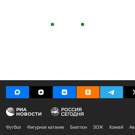
Футбол
Фигурное катание
Биатлон
ЗОЖ
Хоккей
Ав