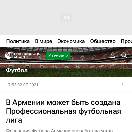
Политика
В мире
Экономика
Общество
Про
Матч-центр
Футбол
17:53 02.07.2021
В Армении может быть создана
Профессиональная футбольная
лига
Федерация футбола Армении разработала устав